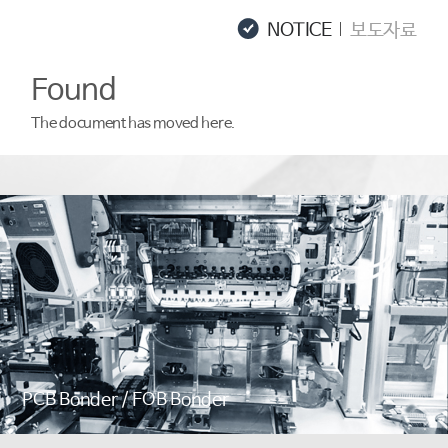
NOTICE
보도자료
Found
The document has moved
here
.
PCB Bonder / FOB Bonder