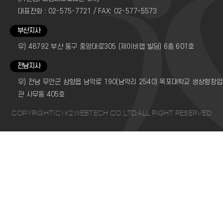
대표전화 : 02-575-7721 / FAX: 02-577-5573
부산지사
우) 48792 부산 동구 중앙대로305 (제이비랩 빌딩) 6층 601호
전남지사
우) 전남 무안군 삼향읍 남악로 190(남악리 2540) 목포대학교 생상형창
관 사무동 405호
COPYRIGHT(C) K2WEBTECH CO..LTD.ALL RIGHT RESERVED