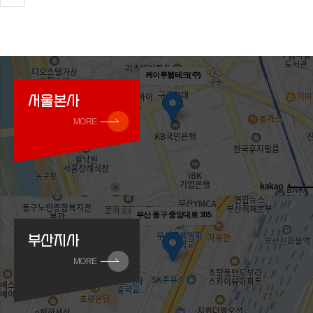
케이투웹테크(주)
서울본사
MORE
부산 동구 중앙대로 305
부산지사
MORE