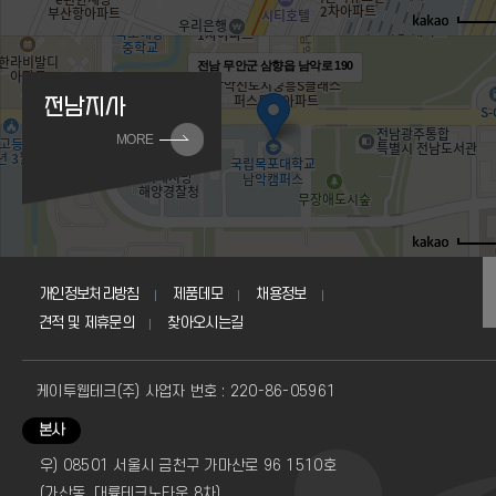
전남 무안군 삼향읍 남악로 190
전남지사
MORE
개인정보처리방침
제품데모
채용정보
견적 및 제휴문의
찾아오시는길
케이투웹테크(주) 사업자 번호 : 220-86-05961
본사
우) 08501 서울시 금천구 가마산로 96 1510호
(가산동, 대륭테크노타운 8차)