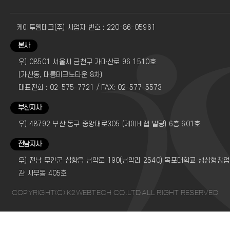
케이투웹테크(주) 사업자 번호 : 220-86-05961
본사
우) 08501 서울시 금천구 가마산로 96 1510호
(가산동, 대륭테크노타운 8차)
대표전화 : 02-575-7721 / FAX: 02-577-5573
부산지사
우) 48792 부산 동구 중앙대로305 (제이비랩 빌딩) 6층 601호
전남지사
우) 전남 무안군 삼향읍 남악로 190(남악리 2540) 목포대학교 생상형창
관 사무동 405호
COPYRIGHT(C) K2WEBTECH CO..LTD.ALL RIGHT RESERVED