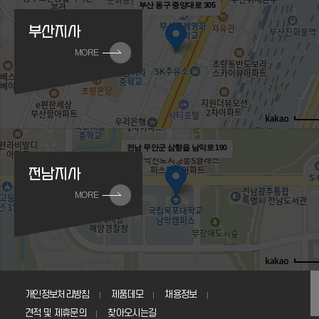
부산 동구 중앙대로 305
부산지사
MORE
전남 무안군 삼향읍 남악로 190
전남지사
MORE
개인정보처리방침
제품데모
채용정보
견적 및 제휴문의
찾아오시는길