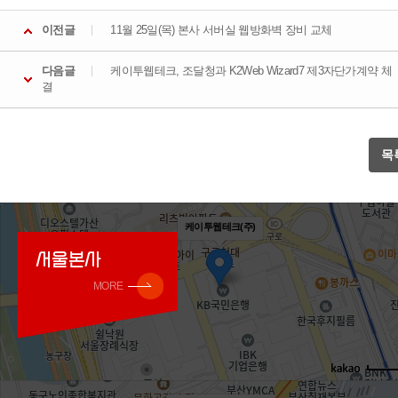
이전글
11월 25일(목) 본사 서버실 웹방화벽 장비 교체
다음글
케이투웹테크, 조달청과 K2Web Wizard7 제3자단가계약 체
결
케이투웹테크(주)
서울본사
MORE