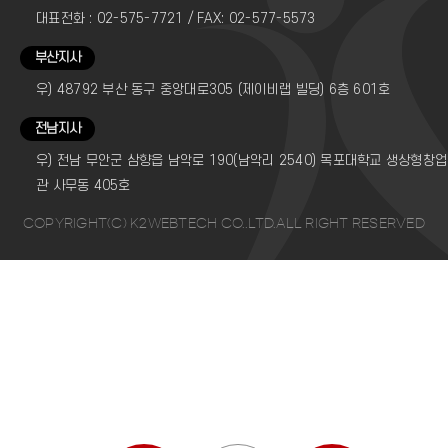
대표전화 : 02-575-7721 / FAX: 02-577-5573
부산지사
우) 48792 부산 동구 중앙대로305 (제이비랩 빌딩) 6층 601호
전남지사
우) 전남 무안군 삼향읍 남악로 190(남악리 2540) 목포대학교 생상형창
관 사무동 405호
COPYRIGHT(C) K2WEBTECH CO..LTD.ALL RIGHT RESERVED