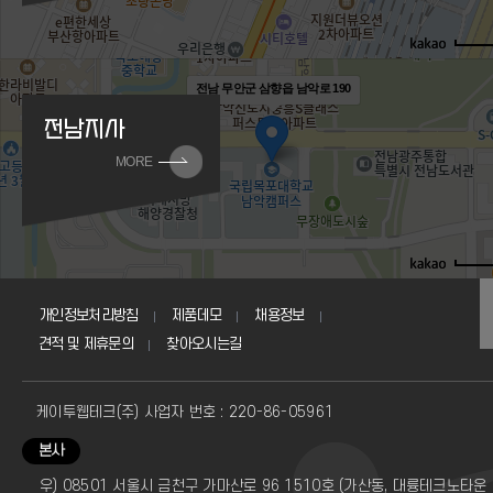
전남 무안군 삼향읍 남악로 190
전남지사
MORE
개인정보처리방침
제품데모
채용정보
견적 및 제휴문의
찾아오시는길
케이투웹테크(주) 사업자 번호 : 220-86-05961
본사
우) 08501 서울시 금천구 가마산로 96 1510호 (가산동, 대륭테크노타운 