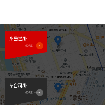
케이투웹테크(주)
서울본사
MORE
부산 동구 중앙대로 305
부산지사
MORE